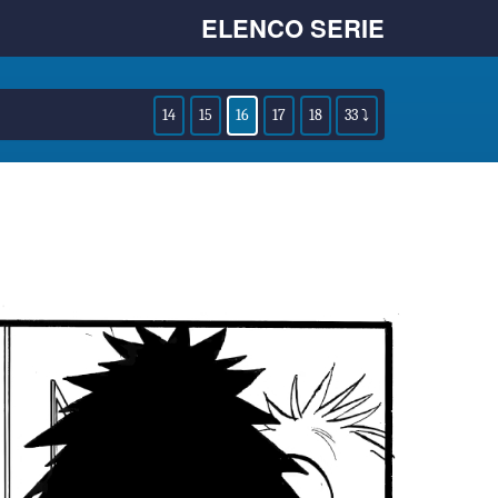
ELENCO SERIE
14
15
16
17
18
33 ⤵