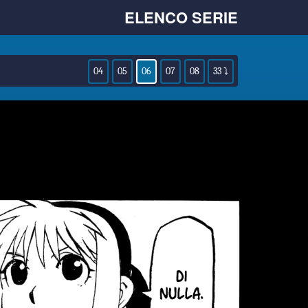
ELENCO SERIE
04
05
06
07
08
33 ⤵