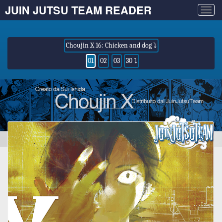
JUIN JUTSU TEAM READER
Togg
navig
Choujin X 16: Chicken and dog ⤵
01
02
03
30 ⤵