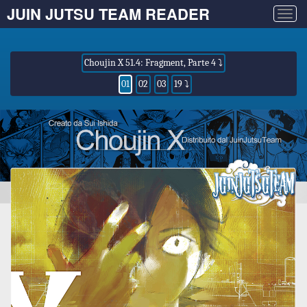
JUIN JUTSU TEAM READER
Togg
navig
Choujin X 51.4: Fragment, Parte 4 ⤵
01
02
03
19 ⤵