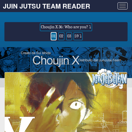
JUIN JUTSU TEAM READER
Togg
navig
Choujin X 36: Who are you? ⤵
01
02
03
59 ⤵