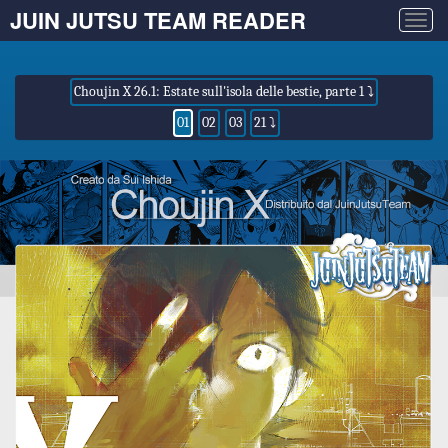
JUIN JUTSU TEAM READER
Togg
navig
Choujin X 26.1: Estate sull'isola delle bestie, parte 1 ⤵
01
02
03
21 ⤵