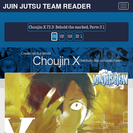
JUIN JUTSU TEAM READER
Togg
navig
Choujin X 72.3: Behold the marked, Parte 3 ⤵
01
02
03
32 ⤵