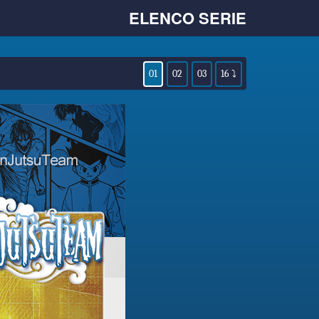
ELENCO SERIE
01
02
03
16 ⤵