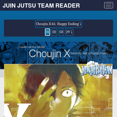
JUIN JUTSU TEAM READER
Togg
navig
Choujin X 65: Happy Ending ⤵
01
02
03
29 ⤵