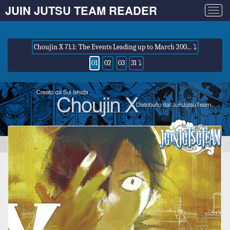
JUIN JUTSU TEAM READER
Togg
navig
Choujin X 71.1: The Events Leading up to March 200... ⤵
01
02
03
31 ⤵