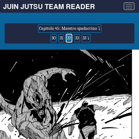
JUIN JUTSU TEAM READER
Togg
navig
Capitolo 45: Maestro spadaccino ⤵
30
31
32
33
33 ⤵