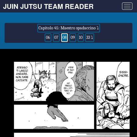
JUIN JUTSU TEAM READER
Togg
navig
Capitolo 45: Maestro spadaccino ⤵
06
07
08
09
10
33 ⤵