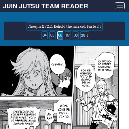
JUIN JUTSU TEAM READER
Togg
navig
Choujin X 72.2: Behold the marked, Parte 2 ⤵
04
05
06
07
08
28 ⤵