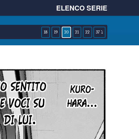
ELENCO SERIE
18
19
20
21
22
37 ⤵