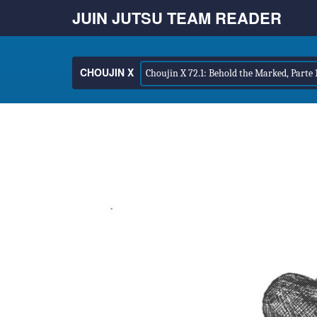
JUIN JUTSU TEAM READER
CHOUJIN X
Choujin X 72.1: Behold the Marked, Parte 