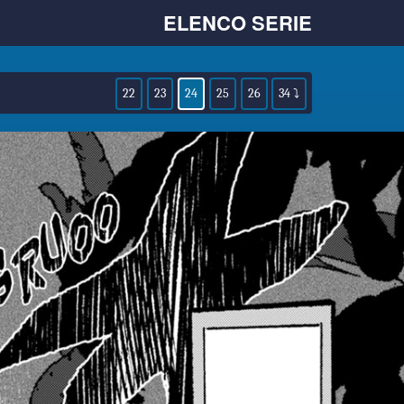
ELENCO SERIE
22
23
24
25
26
34 ⤵