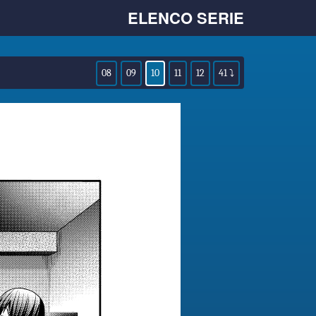
ELENCO SERIE
08
09
10
11
12
41 ⤵