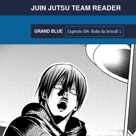
JUIN JUTSU TEAM READER
GRAND BLUE
Capitolo 104: Roba da brividi ⤵