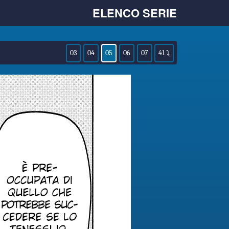
ELENCO SERIE
03
04
05
06
07
41 ⤵