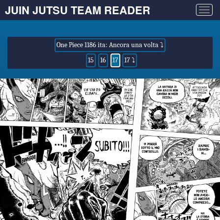
JUIN JUTSU TEAM READER
Togg
navig
One Piece 1186 ita: Ancora una volta ⤵
15
16
17
17 ⤵