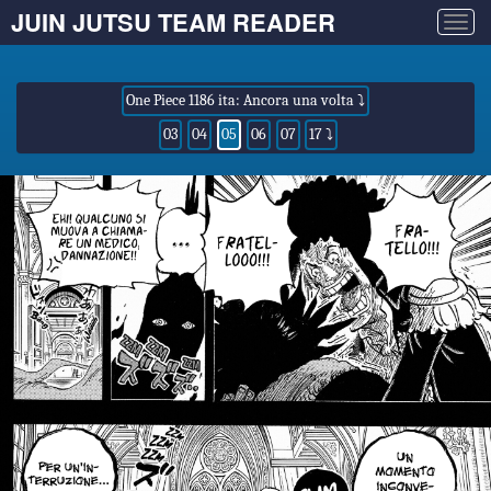
JUIN JUTSU TEAM READER
Togg
navig
One Piece 1186 ita: Ancora una volta ⤵
03
04
05
06
07
17 ⤵