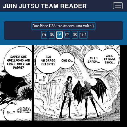
JUIN JUTSU TEAM READER
Togg
navig
One Piece 1186 ita: Ancora una volta ⤵
04
05
06
07
08
17 ⤵