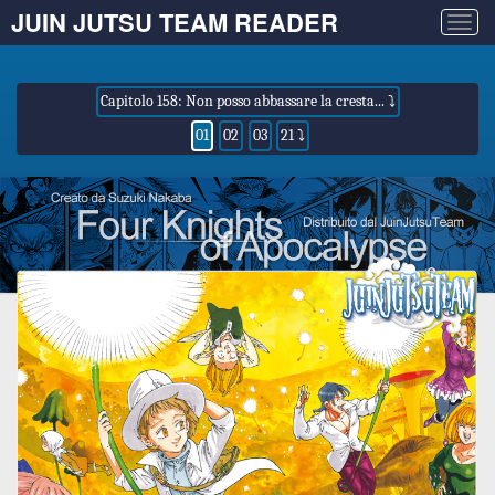
JUIN JUTSU TEAM READER
Togg
navig
Capitolo 158: Non posso abbassare la cresta... ⤵
01
02
03
21 ⤵