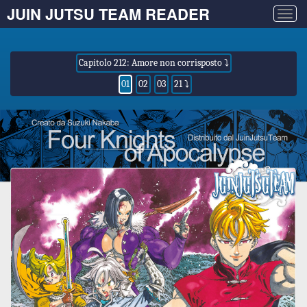
JUIN JUTSU TEAM READER
Togg
navig
Capitolo 212: Amore non corrisposto ⤵
01
02
03
21 ⤵