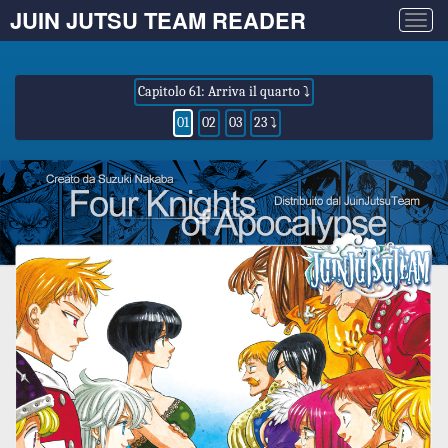
JUIN JUTSU TEAM READER
Togg
navig
Capitolo 61: Arriva il quarto ⤵
01
02
03
23 ⤵