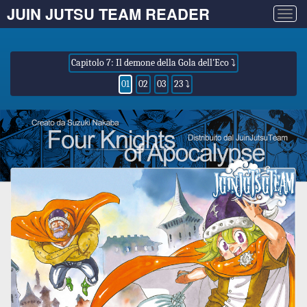
JUIN JUTSU TEAM READER
Togg
navig
Capitolo 7: Il demone della Gola dell'Eco ⤵
01
02
03
23 ⤵