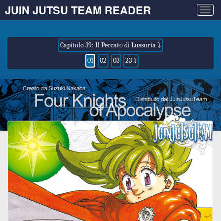
JUIN JUTSU TEAM READER
Togg
navig
Capitolo 39: Il Peccato di Lussuria ⤵
01
02
03
23 ⤵