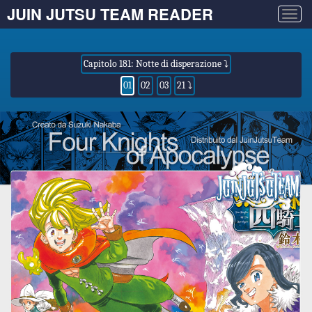
JUIN JUTSU TEAM READER
Togg
navig
Capitolo 181: Notte di disperazione ⤵
01
02
03
21 ⤵