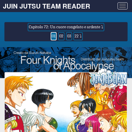
JUIN JUTSU TEAM READER
Togg
navig
Capitolo 72: Un cuore congelato e ardente ⤵
01
02
03
22 ⤵