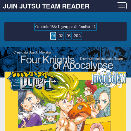
JUIN JUTSU TEAM READER
Togg
navig
Capitolo 165: Il gruppo di finalisti! ⤵
01
02
03
20 ⤵