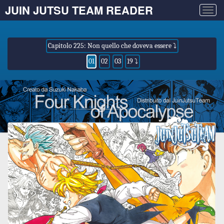
JUIN JUTSU TEAM READER
Togg
navig
Capitolo 225: Non quello che doveva essere ⤵
01
02
03
19 ⤵