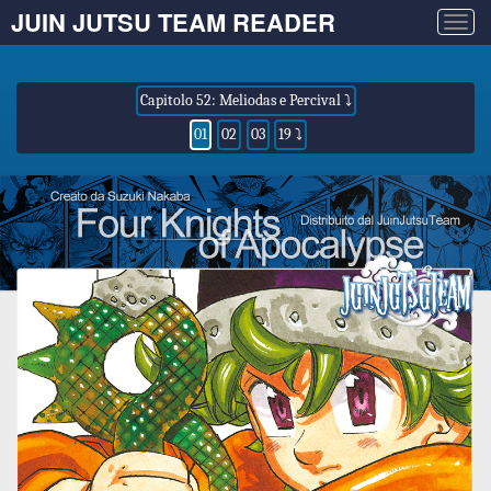
JUIN JUTSU TEAM READER
Togg
navig
Capitolo 52: Meliodas e Percival ⤵
01
02
03
19 ⤵