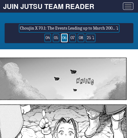
JUIN JUTSU TEAM READER
Togg
navig
Choujin X 70.1: The Events Leading up to March 200... ⤵
04
05
06
07
08
25 ⤵