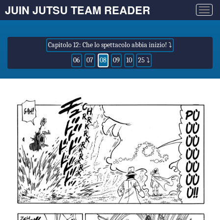
JUIN JUTSU TEAM READER
Togg
navig
Capitolo 12: Che lo spettacolo abbia inizio! ⤵
06
07
08
09
10
25 ⤵