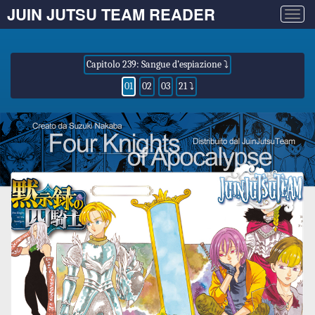
JUIN JUTSU TEAM READER
Togg
navig
Capitolo 239: Sangue d’espiazione ⤵
01
02
03
21 ⤵