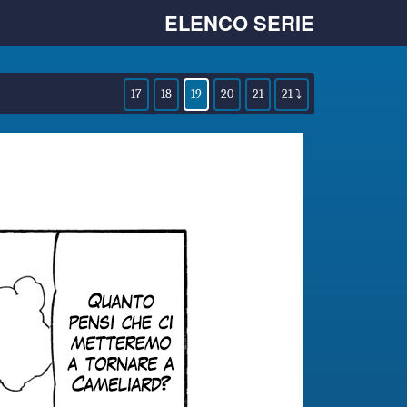
ELENCO SERIE
17
18
19
20
21
21 ⤵