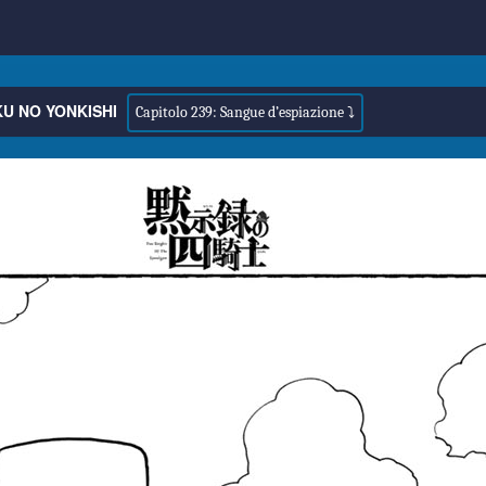
U NO YONKISHI
Capitolo 239: Sangue d’espiazione ⤵