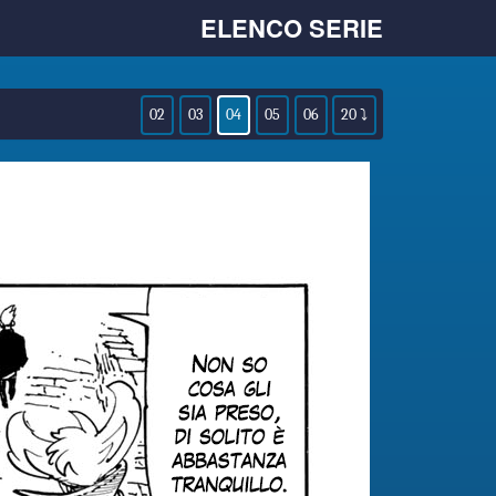
ELENCO SERIE
02
03
04
05
06
20 ⤵