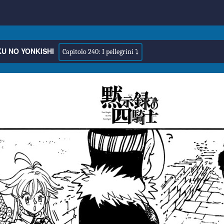
U NO YONKISHI
Capitolo 240: I pellegrini ⤵