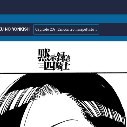
U NO YONKISHI
Capitolo 237: L’incontro inaspettato ⤵