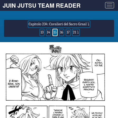
JUIN JUTSU TEAM READER
Togg
navig
Capitolo 234: Cavalieri del Sacro Graal ⤵
13
14
15
16
17
21 ⤵