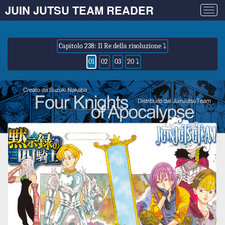
JUIN JUTSU TEAM READER
Togg
navig
Capitolo 238: Il Re della risoluzione ⤵
01
02
03
20 ⤵