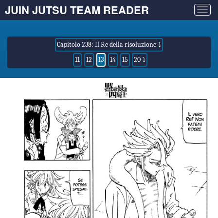
JUIN JUTSU TEAM READER
Togg
navig
Capitolo 238: Il Re della risoluzione ⤵
11
12
13
14
15
20 ⤵