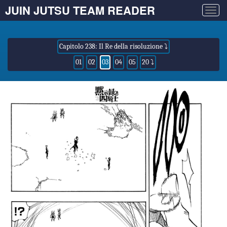
JUIN JUTSU TEAM READER
Togg
navig
Capitolo 238: Il Re della risoluzione ⤵
01
02
03
04
05
20 ⤵