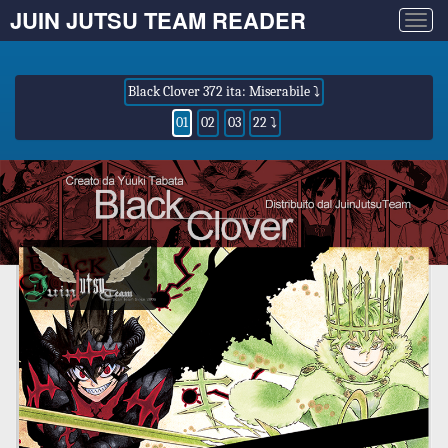
JUIN JUTSU TEAM READER
Togg
navig
Black Clover 372 ita: Miserabile ⤵
01
02
03
22 ⤵