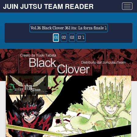
JUIN JUTSU TEAM READER
Togg
navig
Vol.36 Black Clover 361 ita: La forza finale ⤵
01
02
03
12 ⤵