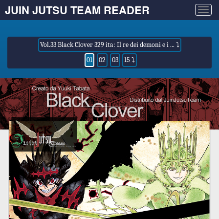
JUIN JUTSU TEAM READER
Togg
navig
Vol.33 Black Clover 329 ita: Il re dei demoni e i ... ⤵
01
02
03
15 ⤵