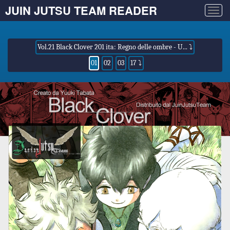
JUIN JUTSU TEAM READER
Togg
navig
Vol.21 Black Clover 201 ita: Regno delle ombre - U... ⤵
01
02
03
17 ⤵