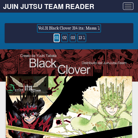
JUIN JUTSU TEAM READER
Togg
navig
Vol.31 Black Clover 314 ita: Massa ⤵
01
02
03
13 ⤵