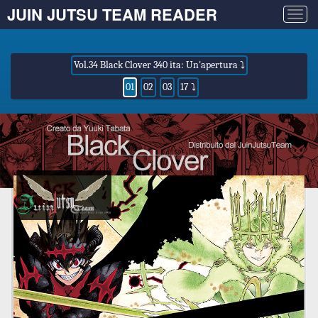
JUIN JUTSU TEAM READER
Togg
navig
Vol.34 Black Clover 340 ita: Un'apertura ⤵
01
02
03
17 ⤵