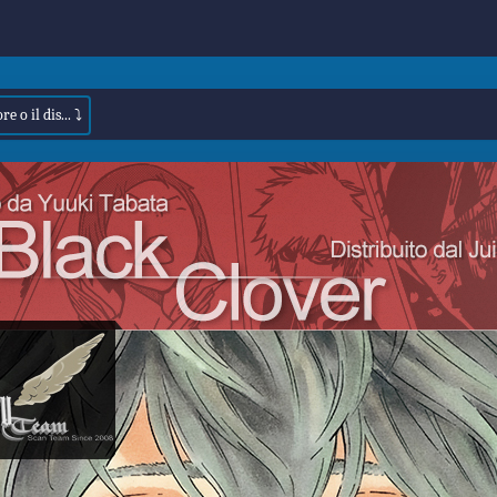
e o il dis... ⤵