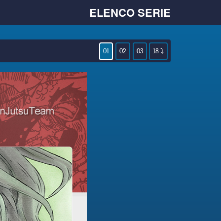
ELENCO SERIE
01
02
03
18 ⤵