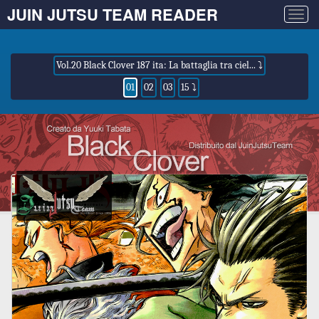
JUIN JUTSU TEAM READER
Togg
navig
Vol.20 Black Clover 187 ita: La battaglia tra ciel... ⤵
01
02
03
15 ⤵