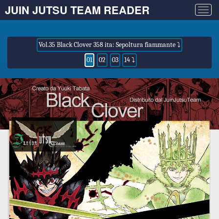
JUIN JUTSU TEAM READER
Togg
navig
Vol.35 Black Clover 358 ita: Sepoltura fiammante ⤵
01
02
03
14 ⤵